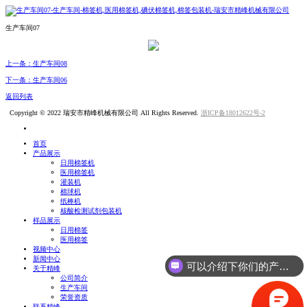
生产车间07
上一条：生产车间08
下一条：生产车间06
返回列表
Copyright © 2022 瑞安市精峰机械有限公司 All Rights Reserved.
浙ICP备18012622号-2
首页
产品展示
日用棉签机
医用棉签机
灌装机
棉球机
纸棒机
核酸检测试剂包装机
样品展示
日用棉签
医用棉签
视频中心
新闻中心
可以介绍下你们的产品么？
关于精峰
公司简介
生产车间
荣誉资质
联系精峰