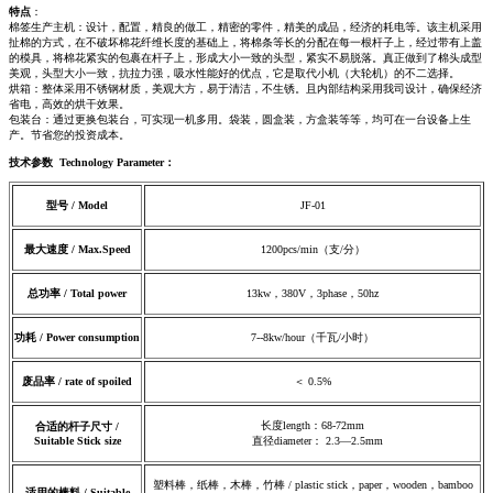
特点
：
棉签生产主机：设计，配置，精良的做工，精密的零件，精美的成品，经济的耗电等。该主机采用
扯棉的方式，在不破坏棉花纤维长度的基础上，将棉条等长的分配在每一根杆子上，经过带有上盖
的模具，将棉花紧实的包裹在杆子上，形成大小一致的头型，紧实不易脱落。真正做到了棉头成型
美观，头型大小一致，抗拉力强，吸水性能好的优点，它是取代小机（大轮机）的不二选择。
烘箱：整体采用不锈钢材质，美观大方，易于清洁，不生锈。且内部结构采用我司设计，确保经济
省电，高效的烘干效果。
包装台：通过更换包装台，可实现一机多用。袋装，圆盒装，方盒装等等，均可在一台设备上生
产。节省您的投资成本。
技术参数 Technology Parameter：
型号 / Model
JF-01
最大速度
/
Max.Speed
1200pcs/min（支/分）
总功率 /
Total power
13kw，380V，3phase，50hz
功耗
/
Power consumption
7--8kw/hour（千瓦/小时）
废品率
/
rate of spoiled
＜ 0.5%
长度length：68-72mm
合适的杆子尺寸
/
Suitable Stick size
直径diameter： 2.3—2.5mm
塑料棒，纸棒，木棒，竹棒 / plastic stick，paper，wooden，bamboo
适用的棒料
/
Suitable