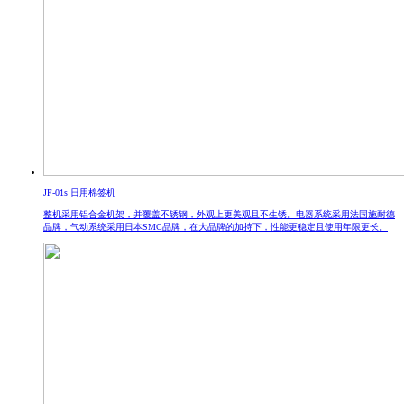
JF-01s 日用棉签机
整机采用铝合金机架，并覆盖不锈钢，外观上更美观且不生锈。电器系统采用法国施耐德
品牌，气动系统采用日本SMC品牌，在大品牌的加持下，性能更稳定且使用年限更长。