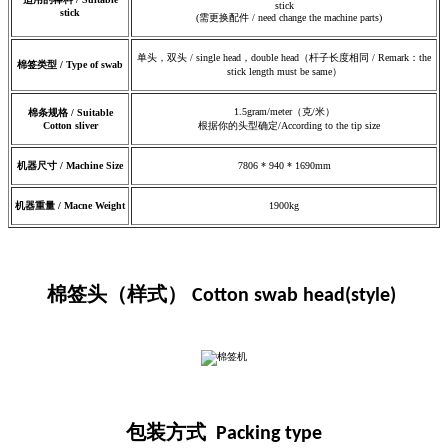
stick
stick
(需更换配件 / need change the machine parts)
单头，双头 / single head，double head（杆子长度相同 / Remark：the
棉签类型
/
Type of swab
stick length must be same）
1.5gram/meter（克/米）
棉条规格
/
Suitable
Cotton sliver
根据你的头型确定/According to the tip size
机器尺寸 / Machine
Size
7806 * 940 * 1690mm
机器重量 / Macne
Weight
1900kg
棉签头（样式） Cotton swab head(style)
包装方式 Packing type