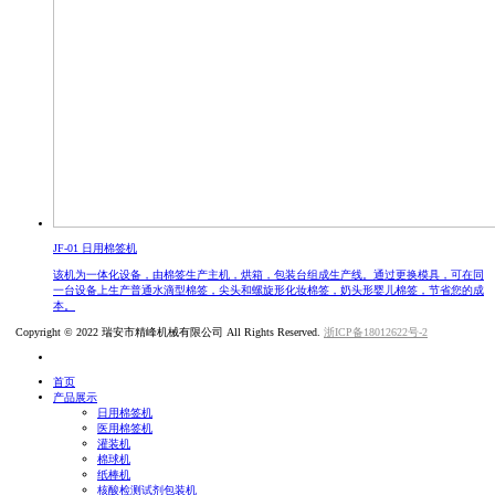
JF-01 日用棉签机
该机为一体化设备，由棉签生产主机，烘箱，包装台组成生产线。通过更换模具，可在同
一台设备上生产普通水滴型棉签，尖头和螺旋形化妆棉签，奶头形婴儿棉签，节省您的成
本。
Copyright © 2022 瑞安市精峰机械有限公司 All Rights Reserved.
浙ICP备18012622号-2
首页
产品展示
日用棉签机
医用棉签机
灌装机
棉球机
纸棒机
核酸检测试剂包装机